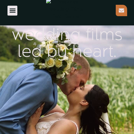
Modern
cinematic
wedding films
led by heart.